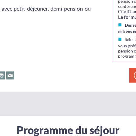
pension c
conférenc
 avec petit déjeuner, demi-pension ou
(*tarif ho
La formu
Des s
et à vos e
Sélec
vous préf
pension o
programme
Programme du séjour