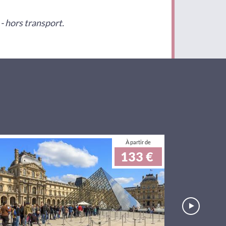
 - hors transport.
À partir de
133 €