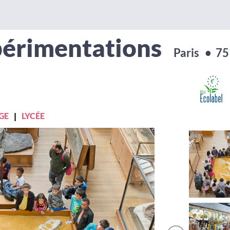
périmentations
Paris
• 75
GE
LYCÉE