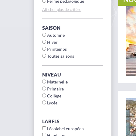
Ferme pédagogique
Afficher plus de critère
SAISON
Automne
Hiver
Printemps
Toutes saisons
NIVEAU
Maternelle
Primaire
Collège
Lycée
LABELS
L’écolabel européen
Handicap