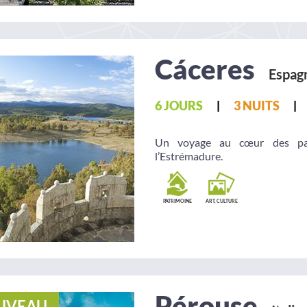
Cáceres
Espag
6 JOURS
3 NUITS
Un voyage au cœur des pay
l’Estrémadure.
PATRIMOINE
ART, CULTURE
Pérouse
UVEAU