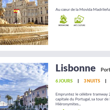
Au cœur de la Movida Madrileña
PATRIMOINE
ART, CULTURE
Lisbonne
Port
6 JOURS
3 NUITS
Empruntez le célèbre tramway 
capitale du Portugal, sa tour d
Hiéronymites...