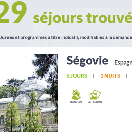
29
séjours trouvé
Durées et programmes à titre indicatif, modifiables à la demande
Ségovie
Espag
6 JOURS
3 NUITS
PATRIMOINE
ART, CULTURE