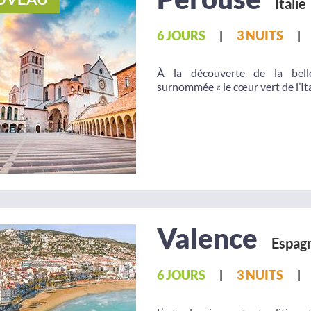
Italie
6 JOURS
3 NUITS
À la découverte de la belle
surnommée « le cœur vert de l’Ital
Valence
Espag
6 JOURS
3 NUITS