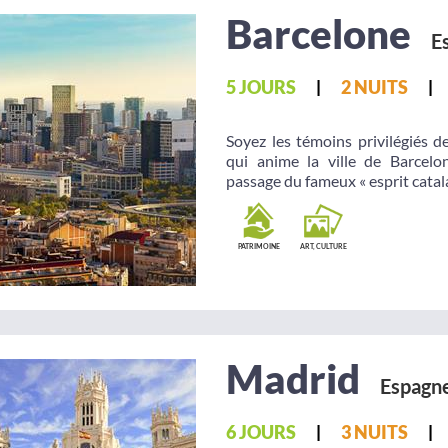
Barcelone
E
5 JOURS
2 NUITS
Soyez les témoins privilégiés de
qui anime la ville de Barcel
passage du fameux « esprit catala
PATRIMOINE
ART, CULTURE
Madrid
Espagn
6 JOURS
3 NUITS