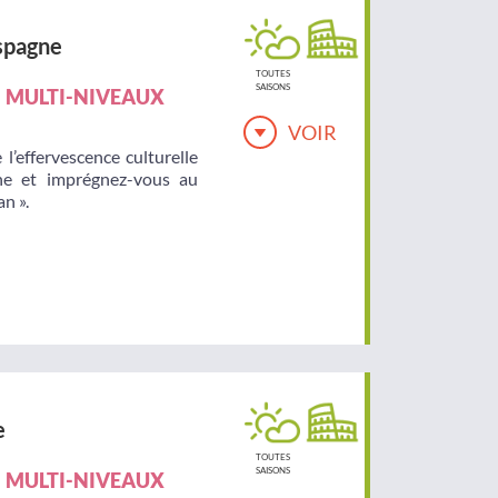
spagne
TOUTES
SAISONS
MULTI-NIVEAUX
VOIR
 l’effervescence culturelle
one et imprégnez-vous au
n ».
e
TOUTES
SAISONS
MULTI-NIVEAUX