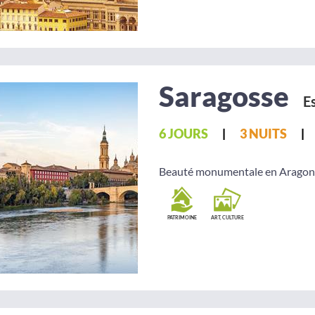
Saragosse
E
6 JOURS
3 NUITS
Beauté monumentale en Aragon
PATRIMOINE
ART, CULTURE