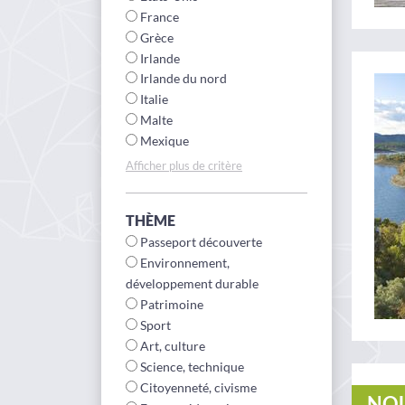
France
Grèce
Irlande
Irlande du nord
Italie
Malte
Mexique
Afficher plus de critère
THÈME
Passeport découverte
Environnement,
développement durable
Patrimoine
Sport
Art, culture
Science, technique
Citoyenneté, civisme
NO