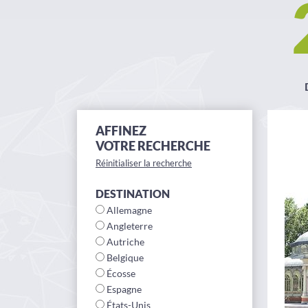
AFFINEZ
VOTRE RECHERCHE
Réinitialiser la recherche
DESTINATION
Allemagne
Angleterre
Autriche
Belgique
Écosse
Espagne
États-Unis