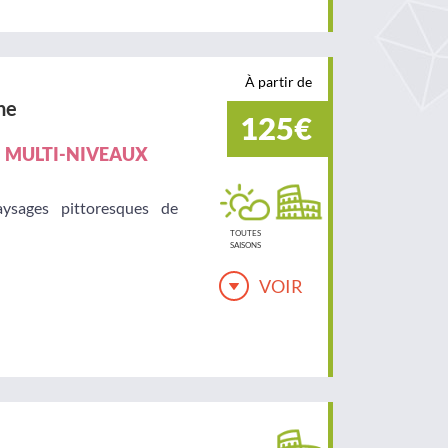
À partir de
ne
125€
MULTI-NIVEAUX
sages pittoresques de
TOUTES
SAISONS
VOIR