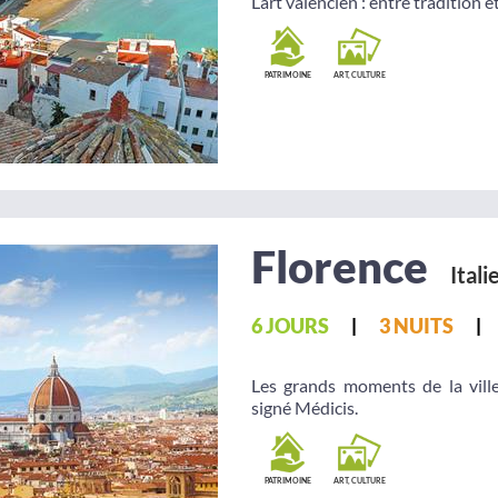
L’art valencien : entre tradition
PATRIMOINE
ART, CULTURE
Florence
Itali
6 JOURS
3 NUITS
Les grands moments de la vill
signé Médicis.
PATRIMOINE
ART, CULTURE