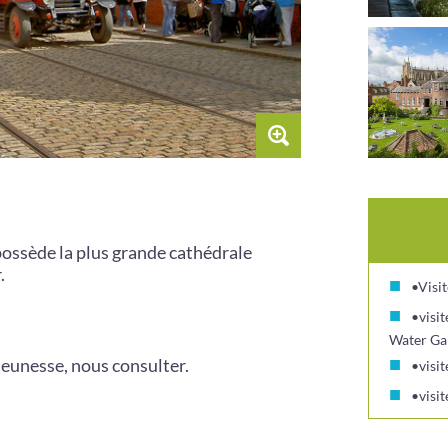
possède la plus grande cathédrale
.
•Visi
•visi
Water Ga
jeunesse, nous consulter.
•visit
•visit