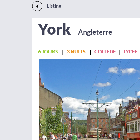
Listing
York
Angleterre
6 JOURS
3 NUITS
COLLÈGE
LYCÉE