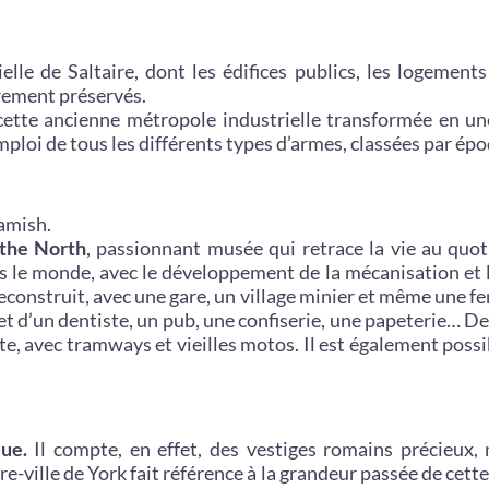
lle de Saltaire, dont les édifices publics, les logements
èrement préservés.
 cette ancienne métropole industrielle transformée en un
emploi de tous les différents types d’armes, classées par épo
amish.
 the North
, passionnant musée qui retrace la vie au quo
e monde, avec le développement de la mécanisation et la
reconstruit, avec une gare, un village minier et même une fe
et d’un dentiste, un pub, une confiserie, une papeterie… D
te, avec tramways et vieilles motos. Il est également possi
que.
Il compte, en effet, des vestiges romains précieux
e-ville de York fait référence à la grandeur passée de cette