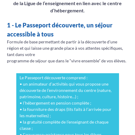
de la Ligue de l’enseignement en lien avec le centre
d’hébergement.
1 - Le Passeport découverte, un séjour
accessible à tous
Formule de base permettant de partir à la découverte d’une
région et qui laisse une grande place à vos attentes spécifiques,
tant dans votre
programme de séjour que dans le “vivre ensemble” de vos élèves.
Le Passeport découverte comprend :
• un animateur d’activités qui vous propose une
découverte de l’environnement du centre (nature,
patrimoine, culture, histoire…) ;
• l’hébergement en pension complète ;
• la fourniture des draps (lits faits à l’arrivée pour
les maternelles) ;
• la gratuité complète de l’enseignant de chaque
classe ;
• l’assurance-assistance pour tous les élèves.