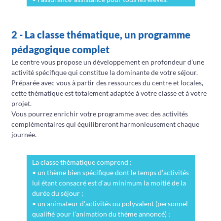
2 - La classe thématique, un programme
pédagogique complet
Le centre vous propose un développement en profondeur d’une
activité spécifique qui constitue la dominante de votre séjour.
Préparée avec vous à partir des ressources du centre et locales,
cette thématique est totalement adaptée à votre classe et à votre
projet.
Vous pourrez enrichir votre programme avec des activités
complémentaires qui équilibreront harmonieusement chaque
journée.
La classe thématique comprend :
• un thème bien spécifique dont le temps d’activités
lui étant consacré est d’au minimum la moitié de la
durée du séjour ;
• un animateur d’activités ou polyvalent (personnel
qualifié pour l’animation du thème annoncé) ;